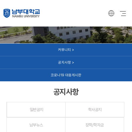
커뮤니티
커뮤니티 >
공지사항 >
코로나19 대응게시판
공지사항
일반공지
학사공지
남부뉴스
장학/학자금